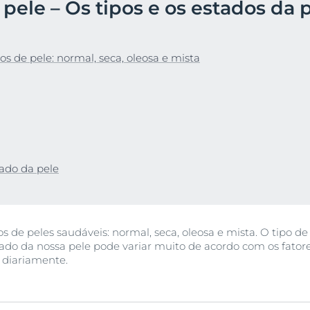
ele – Os tipos e os estados da 
r
UreaRepair
bra Anti-Pigment
Ver todos os prod
s de pele: normal, seca, oleosa e mista
Saiba mais
tado da pele
os de peles saudáveis: normal, seca, oleosa e mista. O tipo d
tado da nossa pele pode variar muito de acordo com os fatore
 diariamente.