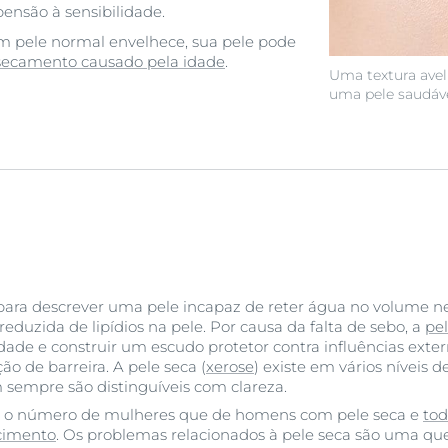
nsão à sensibilidade.
 pele normal envelhece, sua pele pode
secamento causado pela idade
.
Uma textura avelu
uma pele saudáve
 para descrever uma pele incapaz de reter água no volume ne
eduzida de lipídios na pele. Por causa da falta de sebo, a
pel
dade e construir um escudo protetor contra influências exter
 de barreira. A pele seca (
xerose
) existe em vários níveis 
 sempre são distinguíveis com clareza.
or o número de mulheres que de homens com pele seca e
tod
cimento
. Os problemas relacionados à pele seca são uma q