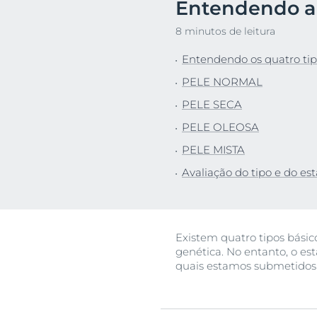
Entendendo a p
Proteção Sola
Descu
8 minutos de leitura
Entendendo os quatro tipo
PELE NORMAL
PELE SECA
PELE OLEOSA
PELE MISTA
Avaliação do tipo e do es
Existem quatro tipos básic
genética. No entanto, o es
quais estamos submetidos