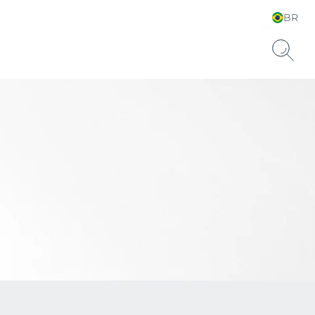
BR
Escolha seu Idioma &
País