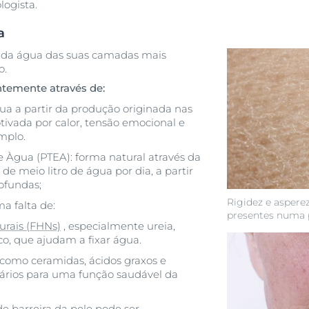
logista.
a
a da água das suas camadas mais
o.
temente através de:
ua a partir da produção originada nas
tivada por calor, tensão emocional e
emplo.
 Àgua (PTEA): forma natural através da
 de meio litro de água por dia, a partir
ofundas;
Rigidez e aspere
a falta de:
presentes numa p
urais (FHNs)
, especialmente ureia,
co, que ajudam a fixar água.
s como ceramidas, ácidos graxos e
sários para uma função saudável da
e barreira da pele pode ser