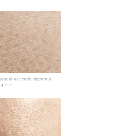
recer esticada, áspera e
agado