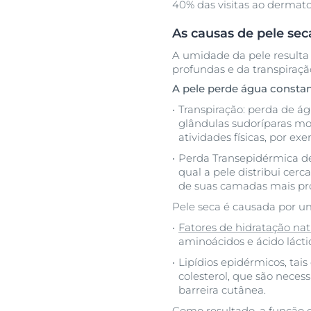
40% das visitas ao dermato
As causas de pele sec
A umidade da pele result
profundas e da transpiraçã
A pele perde água constan
Transpiração: perda de ág
glândulas sudoríparas mo
atividades físicas, por ex
Perda Transepidérmica de
qual a pele distribui cerca
de suas camadas mais pr
Pele seca é causada por um
Fatores de hidratação nat
aminoácidos e ácido lácti
Lipídios epidérmicos, tai
colesterol, que são neces
barreira cutânea.
Como resultado, a função d