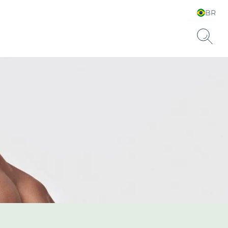
BR
Escolha seu Idioma &
País