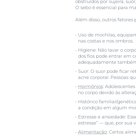
obstruídos por sujeira, su
O sebo é essencial para ma
Além disso, outros fatores
Uso de mochilas, equipam
nas costas e nos ombros.
Higiene:
Não lavar o corp
dos fios pode entrar em c
adequadamente também p
Suor: O suor pode ficar r
acne corporal. Pessoas q
Hormônios
: Adolescentes
no corpo devido às altera
Histórico familiar/genéti
a condição em algum mo
Estresse e ansiedade: Es
estresse” — que, por sua
Alimentação
: Certos ali