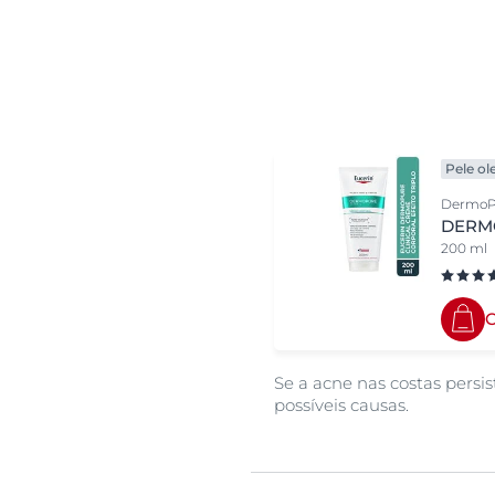
Pele ol
DermoPu
DERMO
200 ml
Se a acne nas costas persi
possíveis causas.