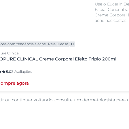
Use o Eucerin D
Facial Concentr
Creme Corporal Ef
acne nas costas
eosa com tendência à acne
Pele Oleosa
+1
re Clinical
PURE CLINICAL Creme Corporal Efeito Triplo 200ml
5.0
2 Avaliações
Compre agora
stir ou continuar voltando, consulte um dermatologista para 