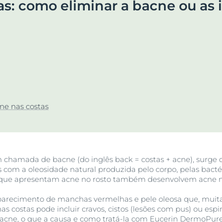
as: como eliminar a bacne ou as
r
UreaRepair
bra Anti-Pigment
Ver todos os prod
Saiba mais
ne nas costas
chamada de bacne (do inglês back = costas + acne), surge qu
s com a oleosidade natural produzida pelo corpo, pelas bactér
que apresentam acne no rosto também desenvolvem acne no 
parecimento de manchas vermelhas e pele oleosa que, muitas
as costas pode incluir cravos, cistos (lesões com pus) ou espi
bacne, o que a causa e como tratá-la com Eucerin DermoPure