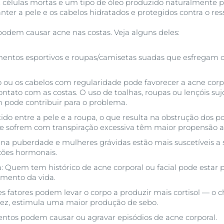
or, células mortas e um tipo de óleo produzido naturalmente
nter a pele e os cabelos hidratados e protegidos contra o r
 podem causar acne nas costas. Veja alguns deles:
entos esportivos e roupas/camisetas suadas que esfregam ou
o ou os cabelos com regularidade pode favorecer a acne corpo
ontato com as costas. O uso de toalhas, roupas ou lençóis su
ode contribuir para o problema.
etido entre a pele e a roupa, o que resulta na obstrução dos 
ue sofrem com transpiração excessiva têm maior propensão a
 na puberdade e mulheres grávidas estão mais suscetíveis a 
ções hormonais.
ca: Quem tem histórico de acne corporal ou facial pode estar 
mento da vida.
ses fatores podem levar o corpo a produzir mais cortisol — 
 vez, estimula uma maior produção de sebo.
mentos podem causar ou agravar episódios de acne corporal.