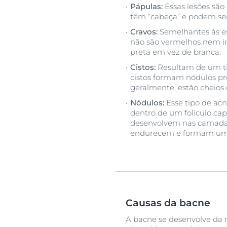
Pápulas:
Essas lesões são
têm “cabeça” e podem ser
Cravos:
Semelhantes às e
não são vermelhos nem 
preta em vez de branca.
Cistos:
Resultam de um ti
cistos formam nódulos pro
geralmente, estão cheios 
Nódulos:
Esse tipo de ac
dentro de um folículo capi
desenvolvem nas camadas
endurecem e formam um 
Causas da bacne
A bacne se desenvolve da