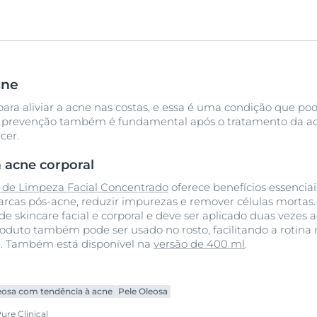
cne
para aliviar a acne nas costas, e essa é uma condição que po
 A prevenção também é fundamental após o tratamento da acn
cer.
 acne corporal
 de Limpeza Facial Concentrado
oferece benefícios essencia
arcas pós-acne, reduzir impurezas e remover células mortas
de skincare facial e corporal e deve ser aplicado duas vezes 
produto também pode ser usado no rosto, facilitando a roti
e. Também está disponível na
versão de 400 ml
.
eosa com tendência à acne
Pele Oleosa
re Clinical