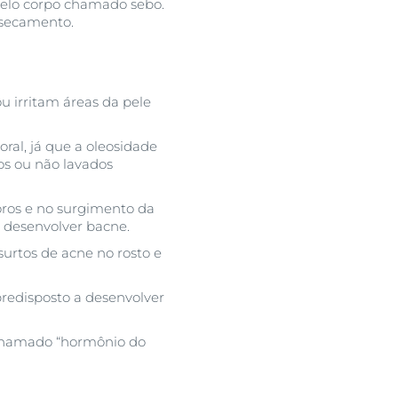
 pelo corpo chamado sebo.
essecamento.
 irritam áreas da pele
ral, já que a oleosidade
jos ou não lavados
poros e no surgimento da
 desenvolver bacne.
surtos de acne no rosto e
predisposto a desenvolver
o chamado “hormônio do