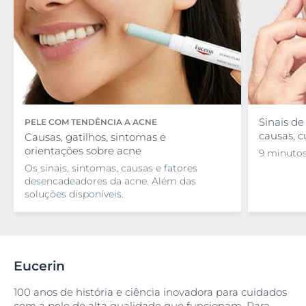
Sinais de
PELE COM TENDÊNCIA A ACNE
causas, c
Causas, gatilhos, sintomas e
orientações sobre acne
9 minutos
Os sinais, sintomas, causas e fatores
desencadeadores da acne. Além das
soluções disponíveis.
Eucerin
100 anos de história e ciência inovadora para cuidados
com a pele de alta qualidade que funcionam. Para