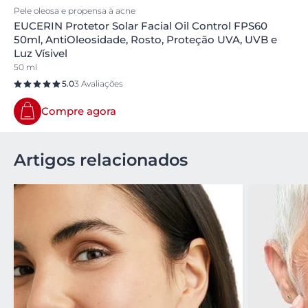
Pele oleosa e propensa à acne
EUCERIN Protetor Solar Facial Oil Control FPS60
50ml, AntiOleosidade, Rosto, Proteção UVA, UVB e
Luz Vísivel
50 ml
5.0
3 Avaliações
Compre agora
Artigos relacionados