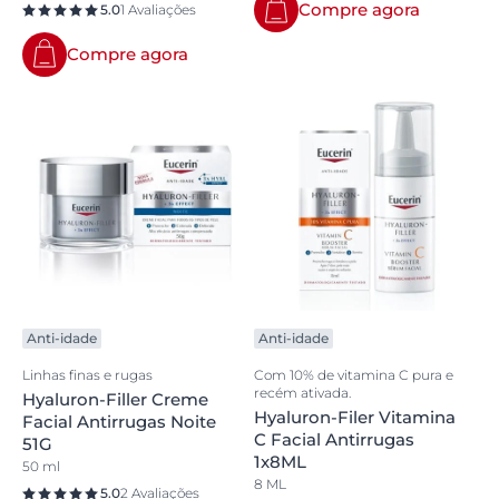
Compre agora
5.0
1 Avaliações
Compre agora
Anti-idade
Anti-idade
Linhas finas e rugas
Com 10% de vitamina C pura e
recém ativada.
Hyaluron-Filler Creme
Hyaluron-Filer Vitamina
Facial Antirrugas Noite
C Facial Antirrugas
51G
1x8ML
50 ml
8 ML
5.0
2 Avaliações