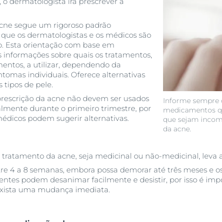
 o dermatologista irá prescrever a
cne segue um rigoroso padrão
r que os dermatologistas e os médicos são
o. Esta orientação com base em
 informações sobre quais os tratamentos,
entos, a utilizar, dependendo da
ntomas individuais. Oferece alternativas
 tipos de pele.
rescrição da acne não devem ser usados
Informe sempre 
almente durante o primeiro trimestre, por
medicamentos qu
médicos podem sugerir alternativas.
que sejam incom
da acne.
 tratamento da acne, seja medicinal ou não-medicinal, leva 
re 4 a 8 semanas, embora possa demorar até três meses e o
entes podem desanimar facilmente e desistir, por isso é im
exista uma mudança imediata.