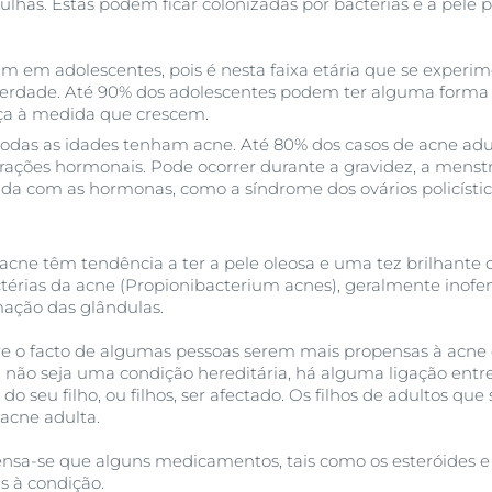
has. Estas podem ficar colonizadas por bactérias e a pele 
m em adolescentes, pois é nesta faixa etária que se expe
erdade. Até 90% dos adolescentes podem ter alguma forma
ça à medida que crescem.
 todas as idades tenham acne. Até 80% dos casos de acne a
erações hormonais. Pode ocorrer durante a gravidez, a mens
da com as hormonas, como a síndrome dos ovários policístic
 acne têm tendência a ter a pele oleosa e uma tez brilhante
térias da acne (Propionibacterium acnes), geralmente inofen
mação das glândulas.
bre o facto de algumas pessoas serem mais propensas à acne 
não seja uma condição hereditária, há alguma ligação entre
 seu filho, ou filhos, ser afectado. Os filhos de adultos qu
acne adulta.
ensa-se que alguns medicamentos, tais como os esteróides e 
 à condição.