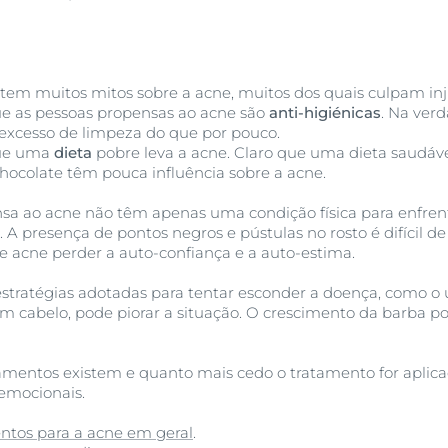
stem muitos mitos sobre a acne, muitos dos quais culpam in
e as pessoas propensas ao acne são
anti-higiénicas
. Na ver
 excesso de limpeza do que por pouco.
ue uma
dieta
pobre leva a acne. Claro que uma dieta saudável
hocolate têm pouca influência sobre a acne.
nsa ao acne não têm apenas uma condição física para enfr
A presença de pontos negros e pústulas no rosto é difícil de 
acne perder a auto-confiança e a auto-estima.
stratégias adotadas para tentar esconder a doença, como 
om cabelo, pode piorar a situação. O crescimento da barba p
tamentos existem e quanto mais cedo o tratamento for aplica
 emocionais.
tos para a acne em geral
.