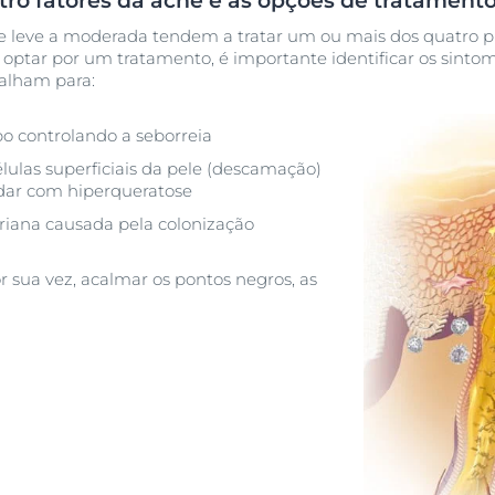
ro fatores da acne e as opções de tratament
e leve a moderada tendem a tratar um ou mais dos quatro p
e optar por um tratamento, é importante identificar os sinto
balham para:
bo controlando a seborreia
élulas superficiais da pele (descamação)
lidar com hiperqueratose
riana causada pela colonização
or sua vez, acalmar os pontos negros, as