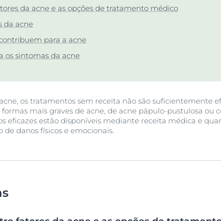
r
tores da acne e as opções de tratamento médico
UreaRepair
bra Anti-Pigment
Ver todos os prod
es da acne
 contribuem para a acne
Saiba mais
a os sintomas da acne
acne, os tratamentos sem receita não são suficientemente ef
formas mais graves de acne, de acne pápulo-pustulosa ou co
 eficazes estão disponíveis mediante receita médica e quan
o de danos físicos e emocionais.
as