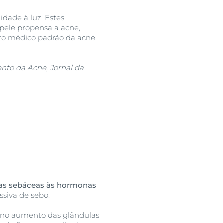
idade à luz. Estes
pele propensa a acne,
to médico padrão da acne
mento da Acne, Jornal da
las sebáceas às hormonas
siva de sebo.
a no aumento das glândulas