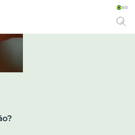
BR
Escolha seu Idioma &
País
ão?