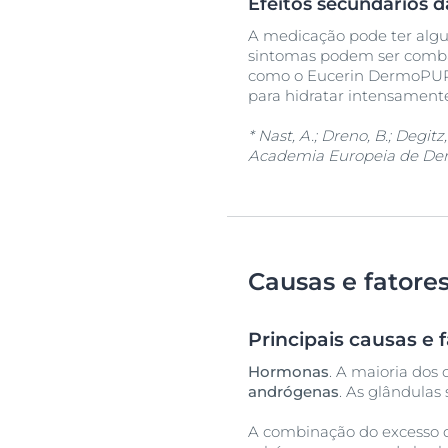
Efeitos secundários 
A medicação pode ter alguns
sintomas podem ser combat
como o Eucerin DermoPURI
para hidratar intensamente
* Nast, A.; Dreno, B.; Degit
Academia Europeia de Derma
Causas e fatore
Principais causas e 
Hormonas
. A maioria dos
andrógenas
. As glândula
A combinação do excesso d