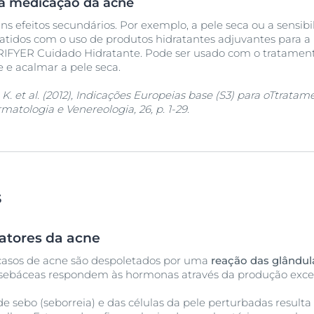
da medicação da acne
 efeitos secundários. Por exemplo, a pele seca ou a sensibil
idos com o uso de produtos hidratantes adjuvantes para a 
FYER Cuidado Hidratante. Pode ser usado com o tratamen
 e acalmar a pele seca.
z, K. et al. (2012), Indicações Europeias base (S3) para oTtrata
tologia e Venereologia, 26, p. 1-29.
s
fatores da acne
 casos de acne são despoletados por uma
reação das glându
s sebáceas respondem às hormonas através da produção exces
e sebo (seborreia) e das células da pele perturbadas result