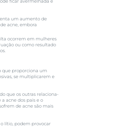
pode ficar avermelhada e
rimenta um aumento de
 de acne, embora
dulta ocorrem em mulheres
truação ou como resultado
os.
 o que proporciona um
sivas, se multiplicarem e
do que os outras relaciona-
 a acne dos pais e o
e sofrem de acne são mais
o lítio, podem provocar