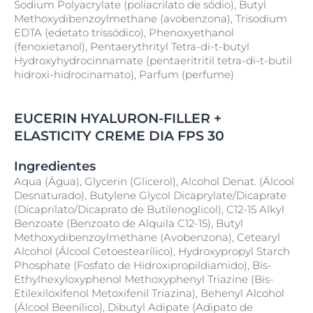
Sodium Polyacrylate (poliacrilato de sódio), Butyl
Methoxydibenzoylmethane (avobenzona), Trisodium
EDTA (edetato trissódico), Phenoxyethanol
(fenoxietanol), Pentaerythrityl Tetra-di-t-butyl
Hydroxyhydrocinnamate (pentaeritritil tetra-di-t-butil
hidroxi-hidrocinamato), Parfum (perfume)
EUCERIN HYALURON-FILLER +
ELASTICITY CREME DIA FPS 30
Ingredientes
Aqua (Água), Glycerin (Glicerol), Alcohol Denat. (Álcool
Desnaturado), Butylene Glycol Dicaprylate/Dicaprate
(Dicaprilato/Dicaprato de Butilenoglicol), C12-15 Alkyl
Benzoate (Benzoato de Alquila C12-15), Butyl
Methoxydibenzoylmethane (Avobenzona), Cetearyl
Alcohol (Álcool Cetoestearílico), Hydroxypropyl Starch
Phosphate (Fosfato de Hidroxipropildiamido), Bis-
Ethylhexyloxyphenol Methoxyphenyl Triazine (Bis-
Etilexiloxifenol Metoxifenil Triazina), Behenyl Alcohol
(Álcool Beenílico), Dibutyl Adipate (Adipato de