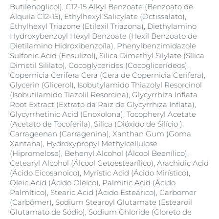
Butilenoglicol), C12-15 Alkyl Benzoate (Benzoato de
Alquila C12-15), Ethylhexyl Salicylate (Octissalato),
Ethylhexyl Triazone (Etilexil Triazona), Diethylamino
Hydroxybenzoyl Hexyl Benzoate (Hexil Benzoato de
Dietilamino Hidroxibenzoíla), Phenylbenzimidazole
Sulfonic Acid (Ensulizol), Silica Dimethyl Silylate (Sílica
Dimetil Sililato), Cocoglycerides (Cocoglicerídeos),
Copernicia Cerifera Cera (Cera de Copernicia Cerifera),
Glycerin (Glicerol), Isobutylamido Thiazolyl Resorcinol
(Isobutilamido Tiazolil Resorcina), Glycyrrhiza Inflata
Root Extract (Extrato da Raiz de Glycyrrhiza Inflata),
Glycyrrhetinic Acid (Enoxolona), Tocopheryl Acetate
(Acetato de Tocoferila), Silica (Dióxido de Silício ),
Carrageenan (Carragenina), Xanthan Gum (Goma
Xantana), Hydroxypropyl Methylcellulose
(Hipromelose), Behenyl Alcohol (Álcool Beenílico),
Cetearyl Alcohol (Álcool Cetoestearílico), Arachidic Acid
(Ácido Eicosanoico), Myristic Acid (Ácido Mirístico),
Oleic Acid (Ácido Oleico), Palmitic Acid (Ácido
Palmítico), Stearic Acid (Ácido Esteárico), Carbomer
(Carbômer), Sodium Stearoyl Glutamate (Estearoil
Glutamato de Sódio), Sodium Chloride (Cloreto de