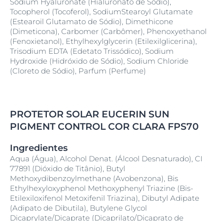
Sodium Hyaluronate (Hialuronato de Sódio),
Tocopherol (Tocoferol), SodiumStearoyl Glutamate
(Estearoil Glutamato de Sódio), Dimethicone
(Dimeticona), Carbomer (Carbômer), Phenoxyethanol
(Fenoxietanol), Ethylhexylglycerin (Etilexilglicerina),
Trisodium EDTA (Edetato Trissódico), Sodium
Hydroxide (Hidróxido de Sódio), Sodium Chloride
(Cloreto de Sódio), Parfum (Perfume)
PROTETOR SOLAR EUCERIN SUN
PIGMENT CONTROL COR CLARA FPS70
Ingredientes
Aqua (Água), Alcohol Denat. (Álcool Desnaturado), CI
77891 (Dióxido de Titânio), Butyl
Methoxydibenzoylmethane (Avobenzona), Bis
Ethylhexyloxyphenol Methoxyphenyl Triazine (Bis-
Etilexiloxifenol Metoxifenil Triazina), Dibutyl Adipate
(Adipato de Dibutila), Butylene Glycol
Dicaprylate/Dicaprate (Dicaprilato/Dicaprato de