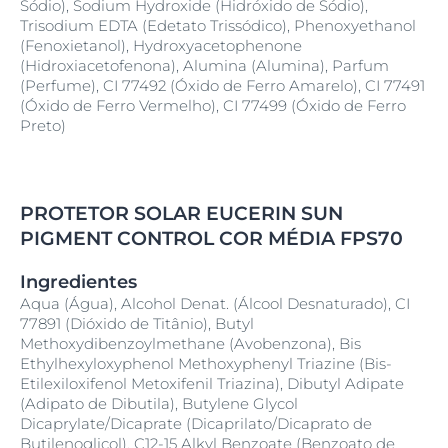
Sódio), Sodium Hydroxide (Hidróxido de Sódio),
Trisodium EDTA (Edetato Trissódico), Phenoxyethanol
(Fenoxietanol), Hydroxyacetophenone
(Hidroxiacetofenona), Alumina (Alumina), Parfum
(Perfume), CI 77492 (Óxido de Ferro Amarelo), CI 77491
(Óxido de Ferro Vermelho), CI 77499 (Óxido de Ferro
Preto)
PROTETOR SOLAR EUCERIN SUN
PIGMENT CONTROL COR MÉDIA FPS70
Ingredientes
Aqua (Água), Alcohol Denat. (Álcool Desnaturado), CI
77891 (Dióxido de Titânio), Butyl
Methoxydibenzoylmethane (Avobenzona), Bis
Ethylhexyloxyphenol Methoxyphenyl Triazine (Bis-
Etilexiloxifenol Metoxifenil Triazina), Dibutyl Adipate
(Adipato de Dibutila), Butylene Glycol
Dicaprylate/Dicaprate (Dicaprilato/Dicaprato de
Butilenoglicol), C12-15 Alkyl Benzoate (Benzoato de