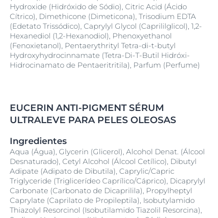
Hydroxide (Hidróxido de Sódio), Citric Acid (Ácido
Cítrico), Dimethicone (Dimeticona), Trisodium EDTA
(Edetato Trissódico), Caprylyl Glycol (Caprililglicol), 1,2-
Hexanediol (1,2-Hexanodiol), Phenoxyethanol
(Fenoxietanol), Pentaerythrityl Tetra-di-t-butyl
Hydroxyhydrocinnamate (Tetra-Di-T-Butil Hidróxi-
Hidrocinamato de Pentaeritritila), Parfum (Perfume)
EUCERIN ANTI-PIGMENT SÉRUM
ULTRALEVE PARA PELES OLEOSAS
Ingredientes
Aqua (Água), Glycerin (Glicerol), Alcohol Denat. (Álcool
Desnaturado), Cetyl Alcohol (Álcool Cetílico), Dibutyl
Adipate (Adipato de Dibutila), Caprylic/Capric
Triglyceride (Triglicerídeo Caprílico/Cáprico), Dicaprylyl
Carbonate (Carbonato de Dicaprilila), Propylheptyl
Caprylate (Caprilato de Propileptila), Isobutylamido
Thiazolyl Resorcinol (Isobutilamido Tiazolil Resorcina),