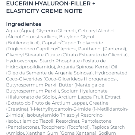
EUCERIN HYALURON-FILLER +
ELASTICITY CREME NOITE
Ingredientes
Aqua (Água), Glycerin (Glicerol), Cetearyl Alcohol
(Álcool Cetoestearílico), Butylene Glycol
(Butilenoglicol), Caprylic/Capric Triglyceride
(Triglicerídeo Caprílico/Cáprico), Panthenol (Pantenol),
Glyceryl Stearate Citrate (Citrato Estearato de Glicerila),
Hydroxypropyl Starch Phosphate (Fosfato de
Hidroxipropildiamido), Argania Spinosa Kernel Oil
(Óleo da Semente de Argania Spinosa), Hydrogenated
Coco-Glycerides (Coco-Glicerídeos Hidrogenados),
Butyrospermum Parkii Butter (Manteiga de
Butyrospermum Parkii), Sodium Hyaluronate
(Hialuronato de Sódio), Arctium Lappa Fruit Extract
(Extrato do Fruto de Arctium Lappa), Creatine
(Creatina), 1-Methylhydantoin-2-Imide (1-Metilidantoin-
2-Imida), Isobutylamido Thiazolyl Resorcinol
(Isobutilamido Tiazolil Resorcina), Pantolactone
(Pantolactona), Tocopherol (Tocoferol), Tapioca Starch
(Amido), Xanthan Gum (Goma Xantana), Sodium