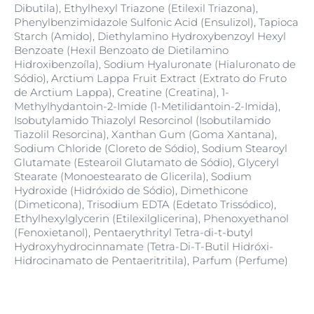
Dibutila), Ethylhexyl Triazone (Etilexil Triazona),
Phenylbenzimidazole Sulfonic Acid (Ensulizol), Tapioca
Starch (Amido), Diethylamino Hydroxybenzoyl Hexyl
Benzoate (Hexil Benzoato de Dietilamino
Hidroxibenzoíla), Sodium Hyaluronate (Hialuronato de
Sódio), Arctium Lappa Fruit Extract (Extrato do Fruto
de Arctium Lappa), Creatine (Creatina), 1-
Methylhydantoin-2-Imide (1-Metilidantoin-2-Imida),
Isobutylamido Thiazolyl Resorcinol (Isobutilamido
Tiazolil Resorcina), Xanthan Gum (Goma Xantana),
Sodium Chloride (Cloreto de Sódio), Sodium Stearoyl
Glutamate (Estearoil Glutamato de Sódio), Glyceryl
Stearate (Monoestearato de Glicerila), Sodium
Hydroxide (Hidróxido de Sódio), Dimethicone
(Dimeticona), Trisodium EDTA (Edetato Trissódico),
Ethylhexylglycerin (Etilexilglicerina), Phenoxyethanol
(Fenoxietanol), Pentaerythrityl Tetra-di-t-butyl
Hydroxyhydrocinnamate (Tetra-Di-T-Butil Hidróxi-
Hidrocinamato de Pentaeritritila), Parfum (Perfume)