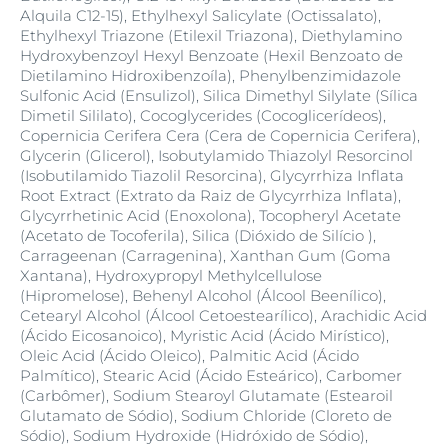
Alquila C12-15), Ethylhexyl Salicylate (Octissalato),
Ethylhexyl Triazone (Etilexil Triazona), Diethylamino
Hydroxybenzoyl Hexyl Benzoate (Hexil Benzoato de
Dietilamino Hidroxibenzoíla), Phenylbenzimidazole
Sulfonic Acid (Ensulizol), Silica Dimethyl Silylate (Sílica
Dimetil Sililato), Cocoglycerides (Cocoglicerídeos),
Copernicia Cerifera Cera (Cera de Copernicia Cerifera),
Glycerin (Glicerol), Isobutylamido Thiazolyl Resorcinol
(Isobutilamido Tiazolil Resorcina), Glycyrrhiza Inflata
Root Extract (Extrato da Raiz de Glycyrrhiza Inflata),
Glycyrrhetinic Acid (Enoxolona), Tocopheryl Acetate
(Acetato de Tocoferila), Silica (Dióxido de Silício ),
Carrageenan (Carragenina), Xanthan Gum (Goma
Xantana), Hydroxypropyl Methylcellulose
(Hipromelose), Behenyl Alcohol (Álcool Beenílico),
Cetearyl Alcohol (Álcool Cetoestearílico), Arachidic Acid
(Ácido Eicosanoico), Myristic Acid (Ácido Mirístico),
Oleic Acid (Ácido Oleico), Palmitic Acid (Ácido
Palmítico), Stearic Acid (Ácido Esteárico), Carbomer
(Carbômer), Sodium Stearoyl Glutamate (Estearoil
Glutamato de Sódio), Sodium Chloride (Cloreto de
Sódio), Sodium Hydroxide (Hidróxido de Sódio),