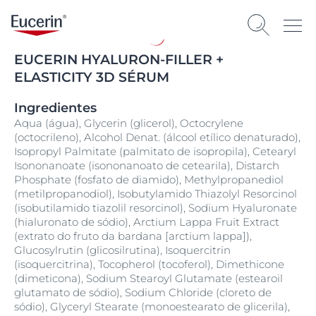
EUCERIN HYALURON-FILLER +
ELASTICITY 3D SÉRUM
Ingredientes
Aqua (água), Glycerin (glicerol), Octocrylene
(octocrileno), Alcohol Denat. (álcool etílico denaturado),
Isopropyl Palmitate (palmitato de isopropila), Cetearyl
Isononanoate (isononanoato de cetearila), Distarch
Phosphate (fosfato de diamido), Methylpropanediol
(metilpropanodiol), Isobutylamido Thiazolyl Resorcinol
(isobutilamido tiazolil resorcinol), Sodium Hyaluronate
(hialuronato de sódio), Arctium Lappa Fruit Extract
(extrato do fruto da bardana [arctium lappa]),
Glucosylrutin (glicosilrutina), Isoquercitrin
(isoquercitrina), Tocopherol (tocoferol), Dimethicone
(dimeticona), Sodium Stearoyl Glutamate (estearoil
glutamato de sódio), Sodium Chloride (cloreto de
sódio), Glyceryl Stearate (monoestearato de glicerila),