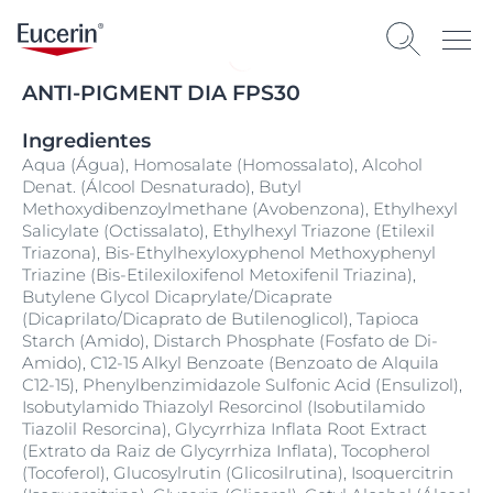
ANTI-PIGMENT DIA FPS30
Ingredientes
Aqua (Água), Homosalate (Homossalato), Alcohol
Denat. (Álcool Desnaturado), Butyl
Methoxydibenzoylmethane (Avobenzona), Ethylhexyl
Salicylate (Octissalato), Ethylhexyl Triazone (Etilexil
Triazona), Bis-Ethylhexyloxyphenol Methoxyphenyl
Triazine (Bis-Etilexiloxifenol Metoxifenil Triazina),
Butylene Glycol Dicaprylate/Dicaprate
(Dicaprilato/Dicaprato de Butilenoglicol), Tapioca
Starch (Amido), Distarch Phosphate (Fosfato de Di-
Amido), C12-15 Alkyl Benzoate (Benzoato de Alquila
C12-15), Phenylbenzimidazole Sulfonic Acid (Ensulizol),
Isobutylamido Thiazolyl Resorcinol (Isobutilamido
Tiazolil Resorcina), Glycyrrhiza Inflata Root Extract
(Extrato da Raiz de Glycyrrhiza Inflata), Tocopherol
(Tocoferol), Glucosylrutin (Glicosilrutina), Isoquercitrin